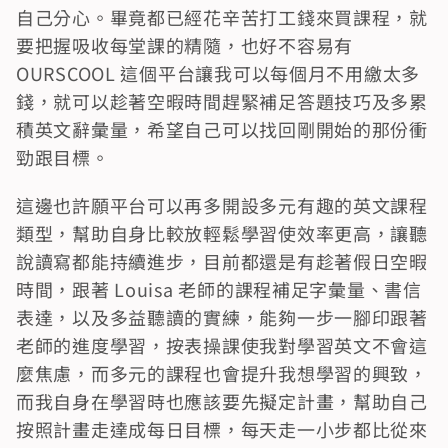
自己分心。畢竟都已經花辛苦打工錢來買課程，就
要把握吸收每堂課的精隨，也好不容易有 
OURSCOOL 這個平台讓我可以每個月不用繳太多
錢，就可以趁著空暇時間趕緊補足答題技巧及多累
積英文辭彙量，希望自己可以找回剛開始的那份衝
勁跟目標。
這邊也許願平台可以再多開設多元有趣的英文課程
類型，幫助自身比較放輕鬆學習使效率更高，讓聽
說讀寫都能持續進步，目前都還是有趁著假日空暇
時間，跟著 Louisa 老師的課程補足字彙量、書信
表達，以及多益聽讀的實練，能夠一步一腳印跟著
老師的進度學習，按表操課使我對學習英文不會這
麼焦慮，而多元的課程也會提升我想學習的興致，
而我自身在學習時也應該要先擬定計畫，幫助自己
按照計畫走達成每日目標，每天走一小步都比從來