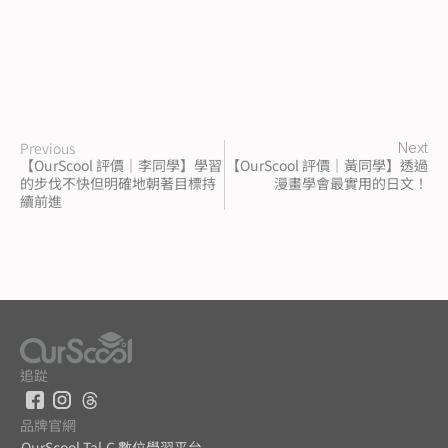
Previous
Next
【OurScool 評價｜李同學】學習
【OurScool 評價｜黃同學】透過
的步伐不快但明確地朝著目標持
漫畫學會最實用的日文！
續前進
追踨
品牌官網
OurScool Tal.C 數位學習平台