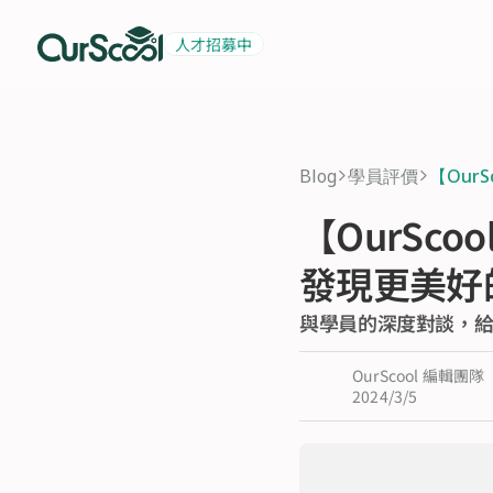
人才招募中
起薪 6 萬
積極招募中
Blog
學員評價
【Our
>
>
【OurSc
發現更美好
與學員的深度對談，
OurScool 編輯團隊
2024/3/5