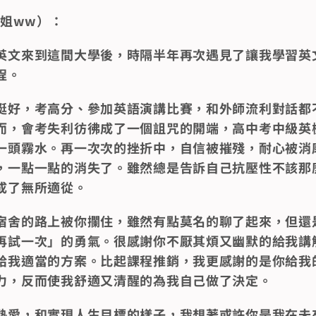
姐姐ww）：
英文來到這間大學後，時隔半年再次遇見了讓我學習英
程。
挺好，考高分、參加英語演講比賽，和外師流利對話都
而，會考失利彷彿成了一個詛咒的開端，高中考中級英
一頭霧水。再一次次的挫折中，自信被摧殘，耐心被消
，一點一點的消失了。雖然總是告訴自己抗壓性不該那
成了無所適從。
宿舍的路上被你攔住，雖然有點莫名的聊了起來，但還
再試一次」的勇氣。很感謝你不厭其煩又幽默的給我講
給我適當的方案。比起課程推銷，我更感謝的是你給我
力，反而使我舒適又清醒的為我自己做了決定。
熱愛，和實現人生目標的樣子，我想著或許你是我在未