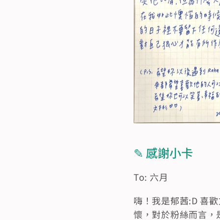
✎ 感謝小卡
To: 六月
嗨！我是郁茜:D 
懷，對於粉絲而言，