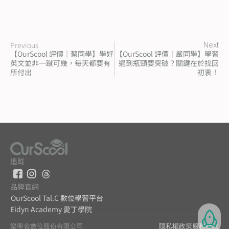
Previous
Next
【OurScool 評價｜蔡同學】學好
【OurScool 評價｜嚴同學】學習
英文並非一蹴可幾，每天都要有
遇到瓶頸要突破？關鍵在於找回
所付出
初衷！
追踨
品牌官網
OurScool Tal.C 數位學習平台
Eidyn Academy 愛丁學院
樂學舍數位股份有限公司
隱私權政策
服務條款