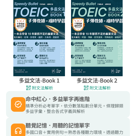
多益文法-Book 1
多益文法-Book 2
附文法解析
附文法解析
命中紅心．多益單字再進階
精準分析必考單字，依分數落點劃分單元。條理歸類
多益字彙，整合各式字義與解析
聽覺記憶．用聽的記憶單字
多國口音＋實用例句＝熟悉各種聽力環境。透過聽力