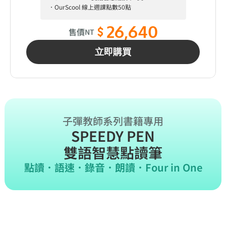
．OurScool 線上週課點數50點
26,640
售價
NT
立即購買
子彈教師系列書籍專用
SPEEDY PEN
雙語智慧點讀筆
點讀．語速．錄音．朗讀．Four in One