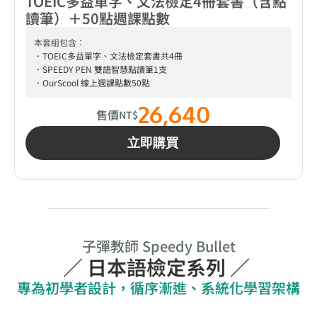
TOEIC多益單字、文法檢定4冊套書（含點
讀筆）＋50點週課點數
本套組包含：
．TOEIC多益單字、文法檢定套書共4冊
．SPEEDY PEN 雙語智慧點讀筆1支
．OurScool 線上週課點數50點
26,640
售價
NT$
立即購買
子彈教師 Speedy Bullet
／ 日本語檢定系列 ／ 
專為初學者設計，循序漸進、系統化學習架構