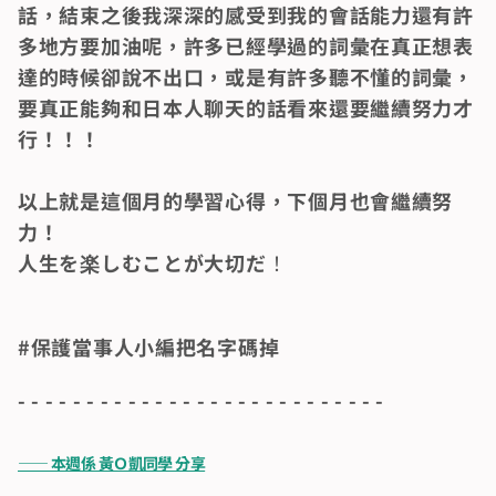
話，結束之後我深深的感受到我的會話能力還有許
多地方要加油呢，許多已經學過的詞彙在真正想表
達的時候卻說不出口，或是有許多聽不懂的詞彙，
要真正能夠和日本人聊天的話看來還要繼續努力才
行！！！
以上就是這個月的學習心得，下個月也會繼續努
力！
人生を楽しむことが大切だ
！
#保護當事人小編把名字碼掉
- - - - - - - - - - - - - - - - - - - - - - - - - - -
—— 本週係 黃Ｏ凱同學 分享