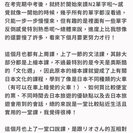
在考完期中考後，就終於開始來讀N2單字啦～感
覺就像一開始的時候，幾乎所有的單字都沒看過，
只能一步一步慢慢來，但有趣的是裡面有一些單字
反倒感覺特別熟悉呢～總體來說，進度上比我想像
的還要慢了許多，看來下個月要更努力才行！
這個月也都有上周課，上了一節的文法課，其餘大
部分都是上繪本課，不過最特別的是今天是奧斯酷
的「文化週」，因此原本的繪本課就變成了上有關
日本文化的課程，學到了像是日本不同種類的火車
（有可以在車上睡覺的火車！）、如何買比較便宜
的票、不同時間去日本旅遊的優缺點以及去日本旅
遊會用到的會話，總的來說是一堂比較貼近生活且
實用的一堂課，我覺得很棒！
這個月也上了一堂口說課，是跟リオさん的互相對