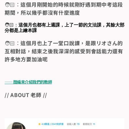
🧑🏻：
這個月剛開始的時候就剛好遇到期中考這段
期間，所以幾乎都沒有什麼進度
🧑🏻：
這個月也都有上週課，上了一節的文法課，其餘大部
分都是上繪本課
🧑🏻：
這個月也上了一堂口說課，是跟リオさん的
互相對話，結束之後我深深的感受到會話能力還有
許多地方要加油呢
—— 酷編來介紹我們的教師
// ABOUT 老師 //