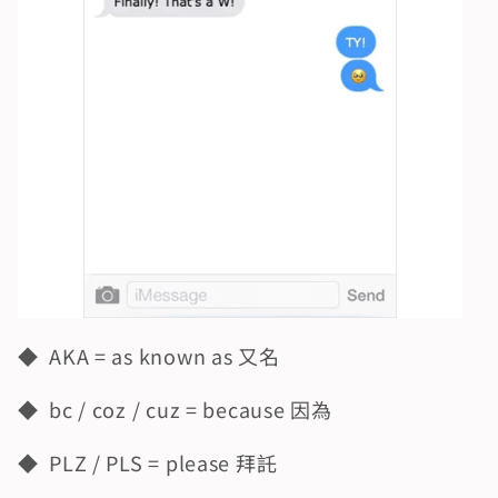
◆  AKA = as known as 又名
◆  bc / coz / cuz = because 因為
◆  PLZ / PLS = please 拜託