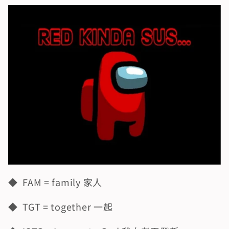
◆  FAM = family 家人
◆  TGT = together 一起