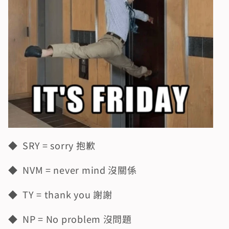
◆  SRY = sorry 抱歉
◆  NVM = never mind 沒關係
◆  TY = thank you 謝謝
◆  NP = No problem 沒問題