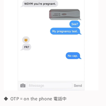
◆  OTP = on the phone 電話中