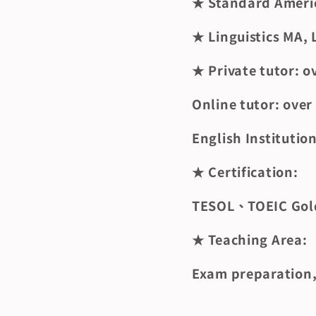
★ Standard Americ
★ Linguistics MA, 
★ Private tutor: o
Online tutor: over
English Institution
★ Certification:
TESOL、TOEIC Gold
★ Teaching Area:
Exam preparation,