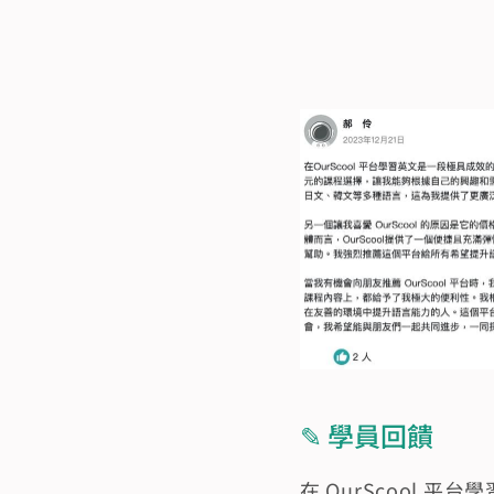
✎ 學員回饋
在 OurScool