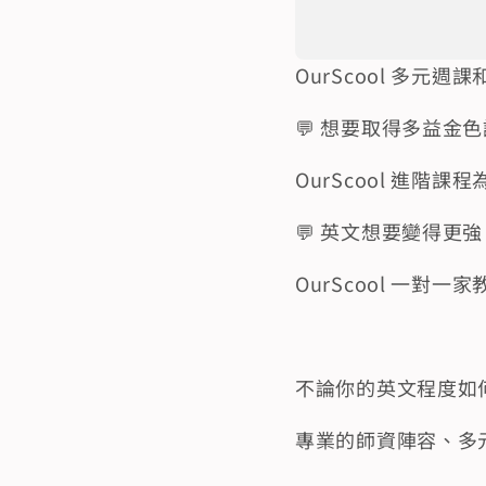
OurScool 多
💬 想要取得多益金
OurScool 進
💬 英文想要變得更強
OurScool 一
不論你的英文程度如
專業的師資陣容、多