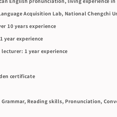
an English pronunciation, living experience in
Language Acquisition Lab, National Chengchi Un
ver 10 years experience
 1 year experience
 lecturer: 1 year experience
en certificate
 Grammar, Reading skills, Pronunciation, Conv