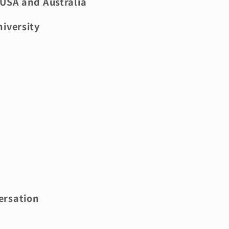
 USA and Australia
iversity
ersation