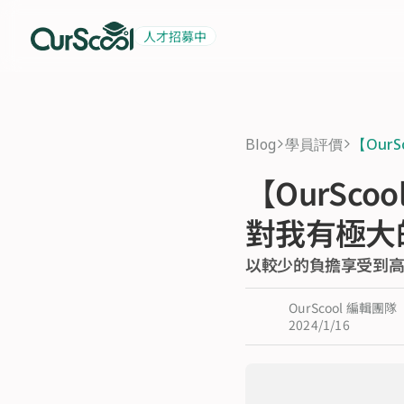
人才招募中
起薪 6 萬
積極招募中
Blog
學員評價
【Our
>
>
【OurSc
對我有極大
以較少的負擔享受到
OurScool 編輯團隊
2024/1/16