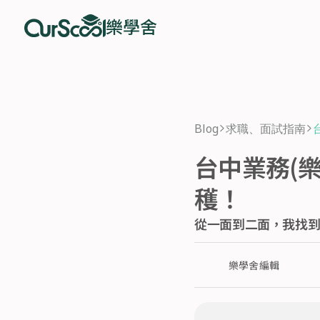
樂學舍
Blog
求職、面試指南
>
>
台中業務(
穫！
從一面到二面，我找
樂學舍編輯