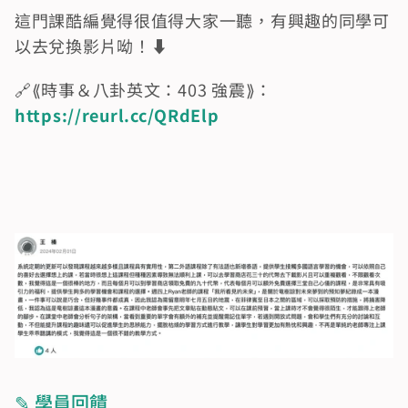
這門課酷編覺得很值得大家一聽，有興趣的同學可
以去兌換影片呦！⬇️
🔗⟪時事＆八卦英文：403 強震⟫：
https://reurl.cc/QRdElp
✎ 學員回饋