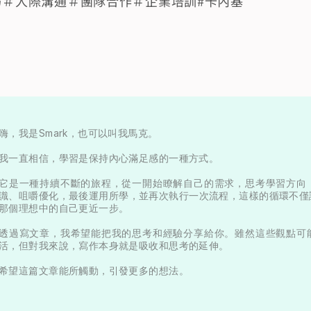
巧＃人際溝通＃團隊合作＃企業培訓#卡內基
嗨，我是Smark，也可以叫我馬克。

我一直相信，學習是保持內心滿足感的一種方式。

它是一種持續不斷的旅程，從一開始瞭解自己的需求，思考學習方向
識、咀嚼優化，最後運用所學，並再次執行一次流程，這樣的循環不僅
那個理想中的自己更近一步。

透過寫文章，我希望能把我的思考和經驗分享給你。雖然這些觀點可
活，但對我來說，寫作本身就是吸收和思考的延伸。

希望這篇文章能所觸動，引發更多的想法。
