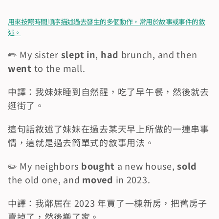
用來按照時間順序描述過去發生的多個動作，常用於故事或事件的敘
述。
✏️ My sister 
slept in
, 
had
 brunch, and then 
went
 to the mall.
中譯：我妹妹睡到自然醒，吃了早午餐，然後就去
逛街了。
這句話敘述了妹妹在過去某天早上所做的一連串事
情，這就是過去簡單式的敘事用法。
✏️ My neighbors 
bought
 a new house, 
sold
the old one, and 
moved
 in 2023.
中譯：我鄰居在 2023 年買了一棟新房，把舊房子
賣掉了，然後搬了家。