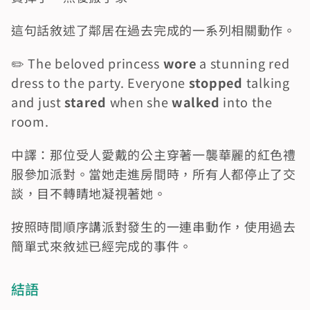
這句話敘述了鄰居在過去完成的一系列相關動作。
✏️ The beloved princess 
wore
 a stunning red 
dress to the party. Everyone 
stopped
 talking 
and just 
stared
 when she 
walked
 into the 
room.
中譯：那位受人愛戴的公主穿著一襲華麗的紅色禮
服參加派對。當她走進房間時，所有人都停止了交
談，目不轉睛地凝視著她。
按照時間順序講派對發生的一連串動作，使用過去
簡單式來敘述已經完成的事件。
結語