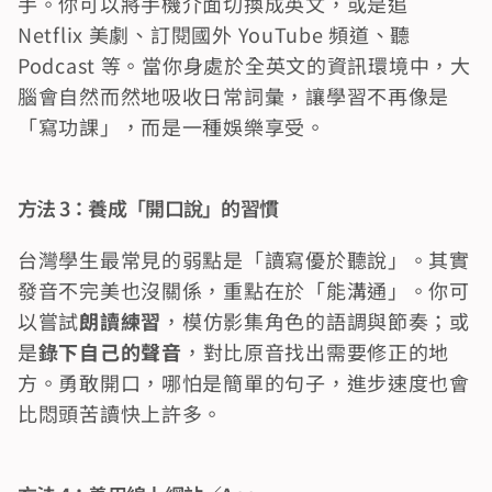
手。你可以將手機介面切換成英文，或是追 
Netflix 美劇、訂閱國外 YouTube 頻道、聽 
Podcast 等。當你身處於全英文的資訊環境中，大
腦會自然而然地吸收日常詞彙，讓學習不再像是
「寫功課」，而是一種娛樂享受。
方法 3：養成「開口說」的習慣
台灣學生最常見的弱點是「讀寫優於聽說」。其實
發音不完美也沒關係，重點在於「能溝通」。你可
以嘗試
朗讀練習
，模仿影集角色的語調與節奏；或
是
錄下自己的聲音
，對比原音找出需要修正的地
方。勇敢開口，哪怕是簡單的句子，進步速度也會
比悶頭苦讀快上許多。