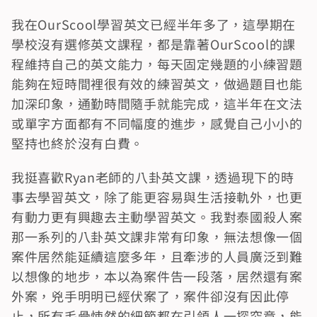
我在OurScool學習英文已經半年多了，這學期在
學校沒有選修英文課程，都是靠著OurScool的課
程維持自己的英文能力，每天固定幾題的小練習題
能夠在短時間裡很有效的練習英文，做過題目也能
加深印象，通勤時間隨手就能完成，這半年在文法
或單字方面都有不同幅度的進步，感覺自己小小的
堅持也終於沒有白費。
我挺喜歡Ryan老師的八卦英文課，透過現下的時
事去學習英文，除了能更容易與生活接軌外，也更
有動力更有興趣去主動學習英文。我對泰國殺人案
那一系列的八卦英文課非常有印象，無法想像一個
案件居然能延續這麼多年，且牽涉的人員廣泛到難
以想像的地步，本以為案件告一段落，居然還有案
外案，兇手明明已經伏案了，案件卻沒有因此停
止，所有毛骨悚然的細節都在引領人一探究竟，能