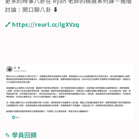
更多的時事八卦在 Ryan 老師的精選系列課－進階
討論：開口聊八卦 ⬇️
🔗 https://reurl.cc/lgXVzq
✎ 學員回饋